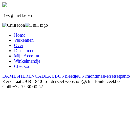
Bezig met laden
Home
Verkennen
Over
Disclaimer
Mijn Account
Winkelmandje
Checkout
DAMES
HEREN
CADEAUBON
kleedje
UNI
mondmasker
set
set
panto
Kerkstraat 29
B-1840 Londerzeel
webshop@chill-londerzeel.be
Chill
+32 52 30 00 52